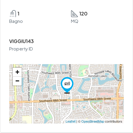
1
120
Bagno
MQ
VIGGIU143
Property ID
+
−
Leaflet
| ©
OpenStreetMap
contributors