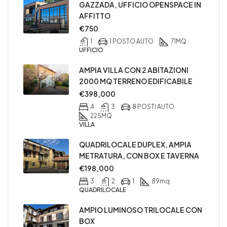
GAZZADA, UFFICIO OPENSPACE IN
AFFITTO
€750
1
1 POSTO AUTO
71
MQ
UFFICIO
AMPIA VILLA CON 2 ABITAZIONI
2000 MQ TERRENO EDIFICABILE
€398,000
4
3
8 POSTI AUTO
225
MQ
VILLA
QUADRILOCALE DUPLEX, AMPIA
METRATURA, CON BOX E TAVERNA
€198,000
3
2
1
89
mq
QUADRILOCALE
AMPIO LUMINOSO TRILOCALE CON
BOX