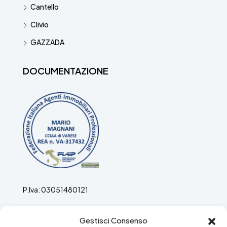
Cantello
Clivio
GAZZADA
DOCUMENTAZIONE
P.Iva: 03051480121
Agenti Immobiliari ex ruolo n. 697 del 19.03.1989 ora
Gestisci Consenso
REA: VA/317432