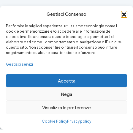
Agenti Immobiliari ex ruolo n. 697 del 19.03.1989 ora
Gestisci Consenso
REA: VA/317432
Per fornire le migliori esperienze, utilizziamo tecnologie come i
cookie per memorizzare e/o accedere alle informazioni del
dispositivo. Il consenso a queste tecnologie ci permetterà di
elaborare dati come il comportamento di navigazione o ID unici su
questo sito. Non acconsentire o ritirare il consenso può influire
Facebook
Instagram
negativamente su alcune caratteristiche e funzioni.
Gestisci servizi
Accetta
Nega
Visualizza le preferenze
© 2024 - Puntocasa Viggiù
Cookie Policy
Privacy policy