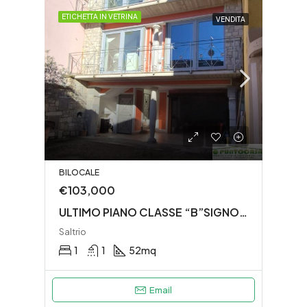
ETICHETTA IN VETRINA
VENDITA
BILOCALE
€103,000
ULTIMO PIANO CLASSE “B”SIGNORILE BILOCALE+BALCONE PANORAMICO
Saltrio
1
1
52
mq
Email