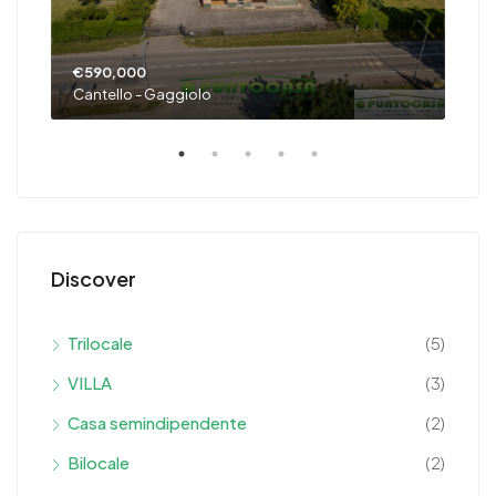
€39
Salt
€590,000
Cantello - Gaggiolo
Discover
Trilocale
(5)
VILLA
(3)
Casa semindipendente
(2)
Bilocale
(2)