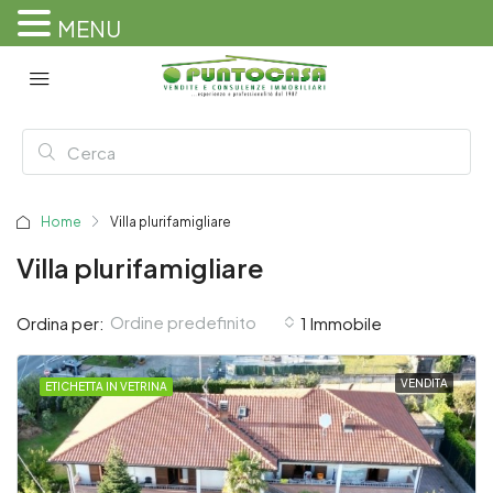
MENU
Home
Villa plurifamigliare
Villa plurifamigliare
Ordine predefinito
Ordina per:
1 Immobile
VENDITA
ETICHETTA IN VETRINA