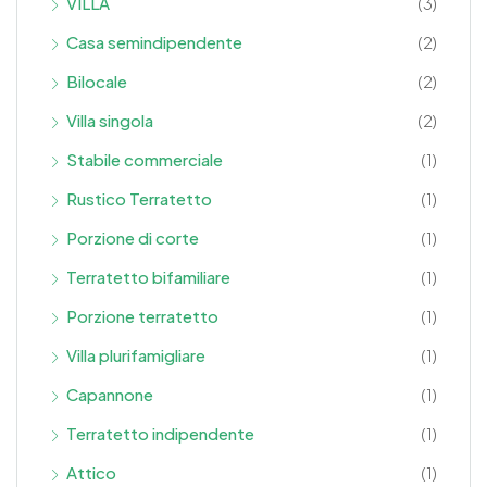
VILLA
(3)
Casa semindipendente
(2)
Bilocale
(2)
Villa singola
(2)
Stabile commerciale
(1)
Rustico Terratetto
(1)
Porzione di corte
(1)
Terratetto bifamiliare
(1)
Porzione terratetto
(1)
Villa plurifamigliare
(1)
Capannone
(1)
Terratetto indipendente
(1)
Attico
(1)