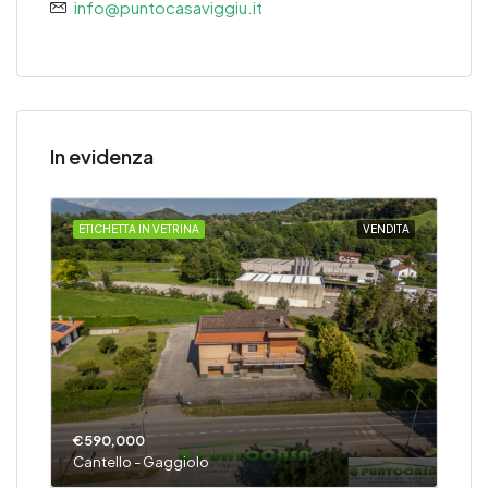
info@puntocasaviggiu.it
In evidenza
DITA
ETICHETTA IN VETRINA
VENDITA
ETI
€39
Salt
€590,000
Cantello - Gaggiolo