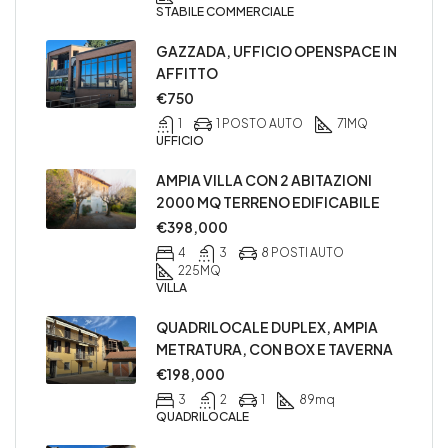
STABILE COMMERCIALE
GAZZADA, UFFICIO OPENSPACE IN
AFFITTO
€750
1
1 POSTO AUTO
71
MQ
UFFICIO
AMPIA VILLA CON 2 ABITAZIONI
2000 MQ TERRENO EDIFICABILE
€398,000
4
3
8 POSTI AUTO
225
MQ
VILLA
QUADRILOCALE DUPLEX, AMPIA
METRATURA, CON BOX E TAVERNA
€198,000
3
2
1
89
mq
QUADRILOCALE