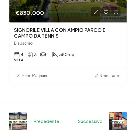
€830,000
SIGNORILE VILLA CON AMPIO PARCO E
CAMPO DA TENNIS
Bisuschio
4
3
1
380
mq
VILLA
Mario Magnani
3 mesi ago
Precedente
Successivo