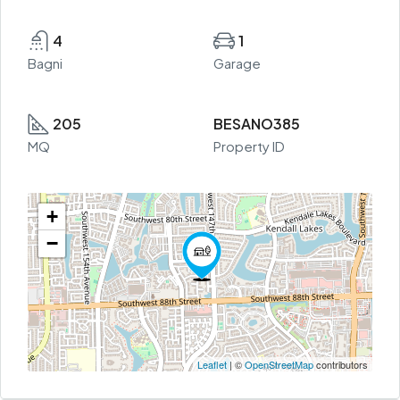
4
1
Bagni
Garage
205
BESANO385
MQ
Property ID
+
−
Leaflet
| ©
OpenStreetMap
contributors