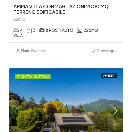
AMPIA VILLA CON 2 ABITAZIONI 2000 MQ
TERRENO EDIFICABILE
Saltrio
4
3
8 POSTI AUTO
225
MQ
VILLA
Mario Magnani
2 mesi ago
VENDITA
ETICHETTA IN VETRINA