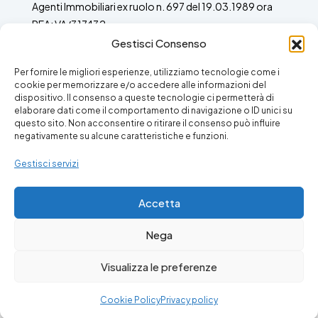
Agenti Immobiliari ex ruolo n. 697 del 19.03.1989 ora
REA: VA/317432
Gestisci Consenso
Per fornire le migliori esperienze, utilizziamo tecnologie come i
cookie per memorizzare e/o accedere alle informazioni del
dispositivo. Il consenso a queste tecnologie ci permetterà di
Facebook
Instagram
elaborare dati come il comportamento di navigazione o ID unici su
questo sito. Non acconsentire o ritirare il consenso può influire
negativamente su alcune caratteristiche e funzioni.
Gestisci servizi
Accetta
Nega
Visualizza le preferenze
© 2024 - Puntocasa Viggiù
Mario Magnani
Cookie Policy
Privacy policy